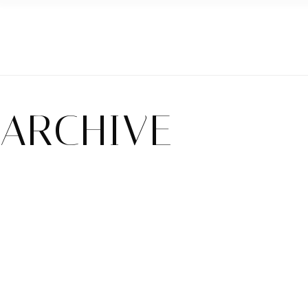
PROJETS
CONTACT
ARCHIVE
Ilana & Benjamin
Hanane & Cedric
Mariages
Mariages